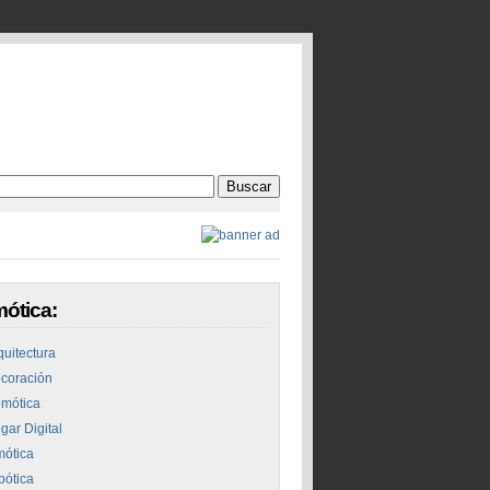
ótica:
quitectura
coración
mótica
gar Digital
mótica
bótica