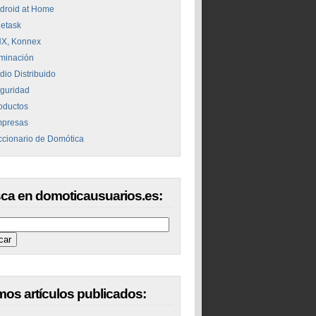
droid at Home
letask
X, Konnex
uminación
dio Distribuido
guridad
oductos
presas
ccionario de Domótica
ca en domoticausuarios.es:
imos artículos publicados: