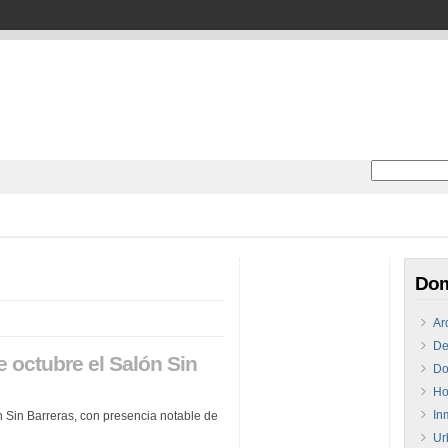
Dom
Ar
De
de octubre el Salón Sin
Do
Ho
In
ón Sin Barreras, con presencia notable de
Ur