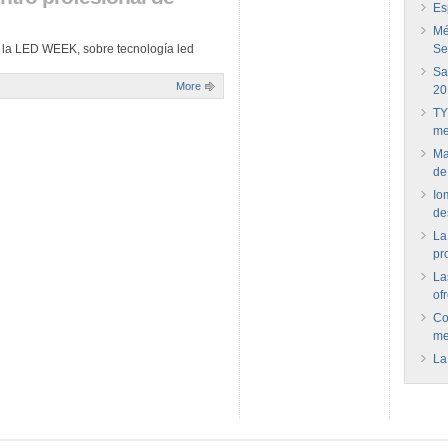
Es
Mé
e la LED WEEK, sobre tecnología led
Se
Sa
More
20
TY
me
Ma
de
Io
de
La
pr
La
of
Co
me
La