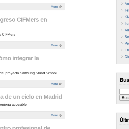
An
More
Te
KN
ngreso CIFMers en
Il
Au
so CIFMers
Se
Pr
More
Em
mo integrar la
Di
s del proyecto Samsung Smart School
Bus
More
ma de un ciclo en Madrid
eniería accesible
More
Últ
tro profesional de