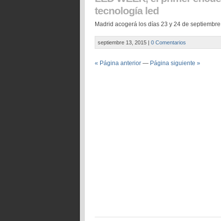
tecnología led
Madrid acogerá los días 23 y 24 de septiembr
septiembre 13, 2015
|
0 Comentarios
« Página anterior
—
Página siguiente »