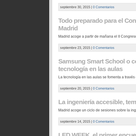
septiembre 30, 2015
|
0 Comentarios
Todo preparado para el Co
Madrid
Madrid acoge a partir de mañana el II Congre
septiembre 23, 2015
|
0 Comentarios
Samsung Smart School o có
tecnología en las aulas
La tecnología en las aulas se fomenta a travé
septiembre 20, 2015
|
0 Comentarios
La ingeniería accesible, te
Madrid acoge un ciclo de sesiones sobre la ing
septiembre 14, 2015
|
0 Comentarios
LED WEEK, el primer encuen