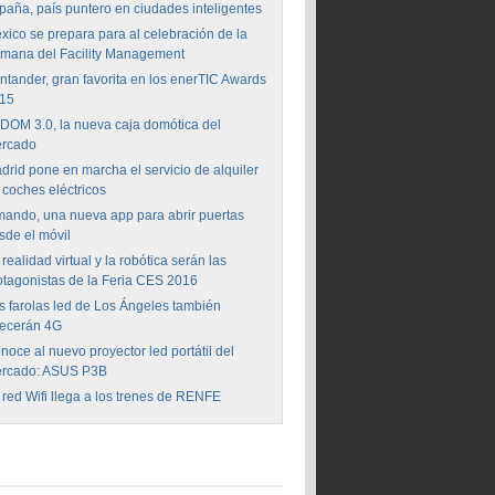
paña, país puntero en ciudades inteligentes
xico se prepara para al celebración de la
mana del Facility Management
ntander, gran favorita en los enerTIC Awards
15
DOM 3.0, la nueva caja domótica del
rcado
drid pone en marcha el servicio de alquiler
 coches eléctricos
mando, una nueva app para abrir puertas
sde el móvil
 realidad virtual y la robótica serán las
otagonistas de la Feria CES 2016
s farolas led de Los Ángeles también
recerán 4G
noce al nuevo proyector led portátil del
rcado: ASUS P3B
 red Wifi llega a los trenes de RENFE