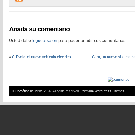
Añada su comentario
Usted debe
loguearse en
para poder añadir sus comentarios.
«
C-Evolo, el nuevo vehículo eléctrico
Gurú, un nuevo sistema pa
©
Domótica usuarios
2026. All rights reserved.
Premium WordPress Themes